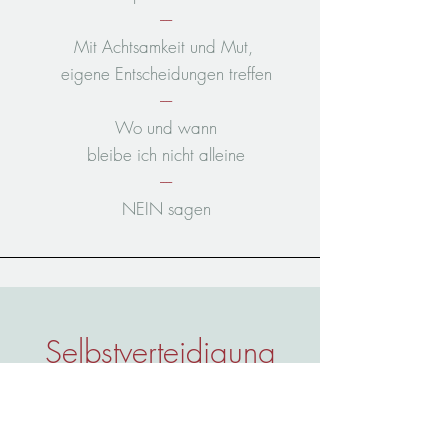
----
Mit Achtsamkeit und Mut,
eigene Entscheidungen treffen
----
Wo und wann
bleibe ich nicht alleine
----
NEIN sagen
Selbstverteidigung
I
Workshop für Kleingruppen
Selbstverteidigung und -behauptung I