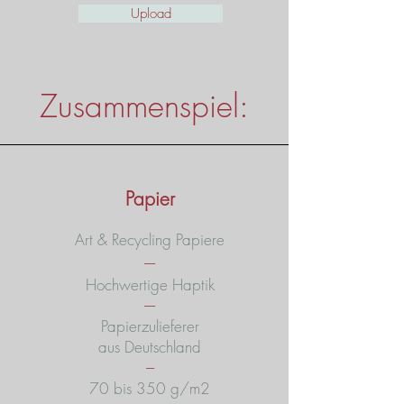
Upload
Zusammenspiel:
Papier
Art & Recycling Papiere
----
Hochwertige Haptik
----
Papierzulieferer
aus Deutschland
---
70 bis 350 g/m2