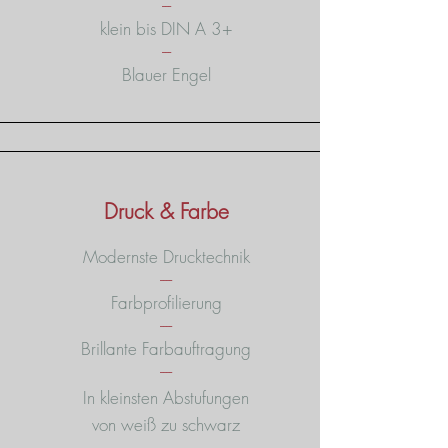
---
klein bis DIN A 3+
---
Blauer Engel
Druck & Farbe
Modernste Drucktechnik
----
Farbprofilierung
----
Brillante
Farbauftragung
----
In kleinsten Abstufungen
von weiß zu schwarz