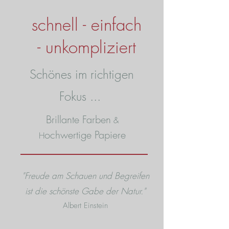
schnell - einfach
- unkompliziert
Schönes im richtigen
Fokus ...
Brillante Farben
&
ochwertige Papiere
H
"Freude am Schauen und Begreifen
ist die schönste Gabe der Natur."
Albert Einstein