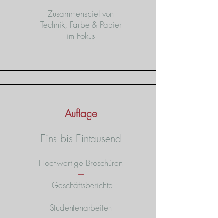
----
Zusammenspiel von
Technik, Farbe & Papier
im Fokus
Auflage
Eins bis Eintausend
----
Hochwertige Broschüren
----
Geschäftsberichte
----
Studentenarbeiten