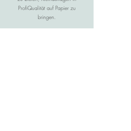
ProfiQualität auf Papier zu
bringen.
Schnittstelle
BUSINESS
Hochwertige Broschüren &
Geschäftsberichte für Ihr
Unternehmen
LEARNING
Studien- & Abschlußarbeiten
Personalisierte Schulhefte
Logbücher & Lernbegleiter